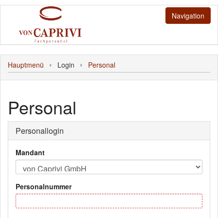
Navigation
Jobs
Hauptmenü
Login
Personal
Stellenangebote
Sonstiges
Bewerbung
Hauptmenü
Login
Personal
Sachbearbeiter
Personallogin
Kunde
Personal
Mandant
Bewerber
Personalnummer