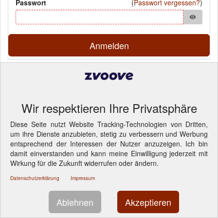
Passwort
(
Passwort vergessen?
)
visibility
Anmelden
Pflichtfelder
© 2026 von Caprivi GmbH
- Cookie-Einstellungen ändern.
Wir respektieren Ihre Privatsphäre
Diese Seite nutzt Website Tracking-Technologien von Dritten,
um ihre Dienste anzubieten, stetig zu verbessern und Werbung
entsprechend der Interessen der Nutzer anzuzeigen. Ich bin
damit einverstanden und kann meine Einwilligung jederzeit mit
Wirkung für die Zukunft widerrufen oder ändern.
Datenschutzerklärung
Impressum
Ablehnen
Akzeptieren